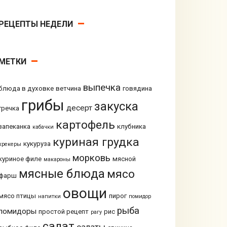
РЕЦЕПТЫ НЕДЕЛИ
МЕТКИ
выпечка
блюда в духовке
ветчина
говядина
грибы
закуска
десерт
гречка
картофель
запеканка
клубника
кабачки
куриная грудка
кукуруза
крекеры
морковь
куриное филе
мясной
макароны
мясные блюда
мясо
фарш
овощи
мясо птицы
пирог
напитки
помидор
рыба
помидоры
простой рецепт
рис
рагу
салат
салаты