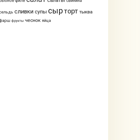
рыбное филе
свинина
сыр
торт
сливки
супы
тыква
сельдь
чеснок
фарш
яйца
фрукты