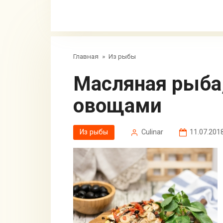
Главная
»
Из рыбы
Масляная рыба, запеченная с
овощами
Из рыбы
Сulinar
11.07.201