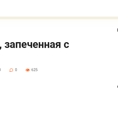
8
0
625