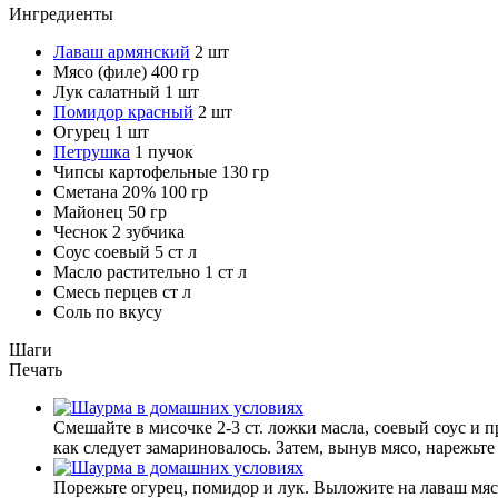
Ингредиенты
Лаваш армянский
2
шт
Мясо (филе)
400
гр
Лук салатный
1
шт
Помидор красный
2
шт
Огурец
1
шт
Петрушка
1
пучок
Чипсы картофельные
130
гр
Сметана 20 %
100
гр
Майонец
50
гр
Чеснок
2
зубчика
Соус соевый
5
ст л
Масло растительно
1
ст л
Смесь перцев
ст л
Соль
по вкусу
Шаги
Печать
Смешайте в мисочке 2-3 ст. ложки масла, соевый соус и 
как следует замариновалось. Затем, вынув мясо, нарежьт
Порежьте огурец, помидор и лук. Выложите на лаваш мясо