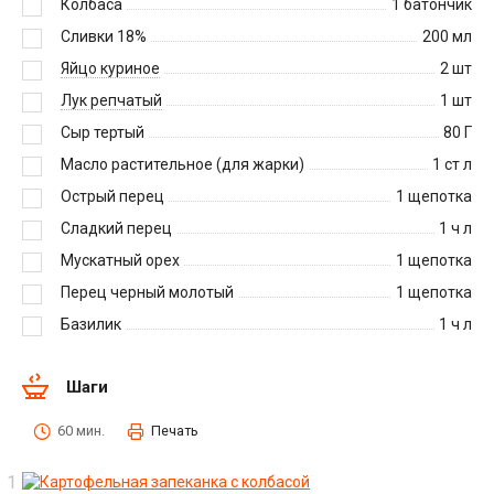
Колбаса
1
батончик
Сливки 18%
200
мл
Яйцо куриное
2
шт
Лук репчатый
1
шт
Сыр тертый
80
Г
Масло растительное (для жарки)
1
ст л
Острый перец
1
щепотка
Сладкий перец
1
ч л
Мускатный орех
1
щепотка
Перец черный молотый
1
щепотка
Базилик
1
ч л
Шаги
60 мин.
Печать