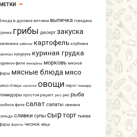
МЕТКИ
выпечка
блюда в духовке
ветчина
говядина
грибы
закуска
десерт
гречка
картофель
запеканка
клубника
кабачки
куриная грудка
кукуруза
крекеры
морковь
куриное филе
мясной
макароны
мясные блюда
мясо
фарш
овощи
мясо птицы
пирог
напитки
помидор
рыба
помидоры
простой рецепт
рис
рагу
салат
салаты
рыбное филе
свинина
сыр
торт
сливки
супы
тыква
сельдь
чеснок
фарш
яйца
фрукты