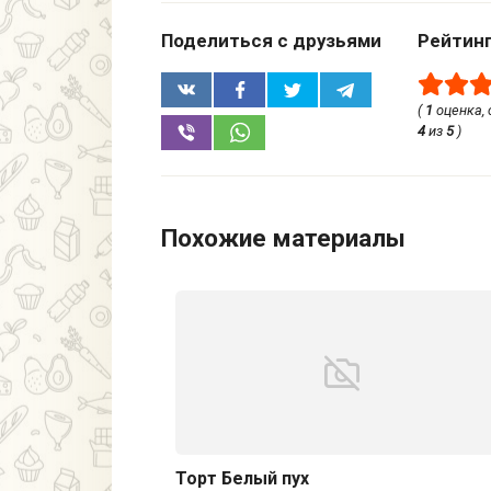
Поделиться с друзьями
Рейтин
(
1
оценка,
4
из
5
)
Похожие материалы
Торт Белый пух