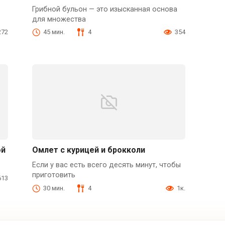
Грибной бульон — это изысканная основа
для множества
272
45 мин.
4
354
ой
Омлет с курицей и брокколи
Если у вас есть всего десять минут, чтобы
приготовить
613
30 мин.
4
1к.