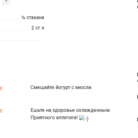
+
½
стакана
2
ст л
Смешайте йогурт с мюсли.
Ешьте на здоровье охлажденным.
Приятного аппетита!