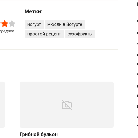
г
Метки:
йогурт
мюсли в йогурте
 среднее
простой рецепт
сухофрукты
Грибной бульон