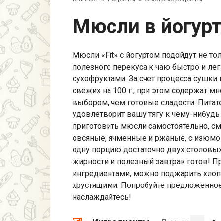
Мюсли в йогур
Мюсли «Fit» с йогуртом подойдут не тол
полезного перекуса к чаю быстро и ле
сухофруктами. За счет процесса сушки
свежих на 100 г., при этом содержат 
выбором, чем готовые сладости. Питат
удовлетворит вашу тягу к чему-нибуд
приготовить мюсли самостоятельно, с
овсяные, ячменные и ржаные, с изюмом
одну порцию достаточно двух столовых
жирности и полезный завтрак готов! 
ингредиентами, можно поджарить хлопь
хрустящими. Попробуйте предложенное
наслаждайтесь!