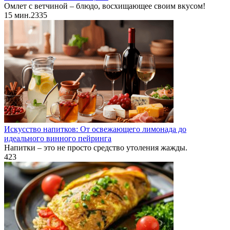
Омлет с ветчиной – блюдо, восхищающее своим вкусом!
15 мин.
2
335
Искусство напитков: От освежающего лимонада до
идеального винного пейринга
Напитки – это не просто средство утоления жажды.
423