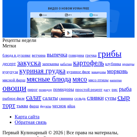
Рецепты недели
Метки
грибы
выпечка
блюда в духовке
ветчина
говядина
гречка
закуска
картофель
десерт
запеканка
клубника
кабачки
крекеры
куриная грудка
морковь
кукуруза
куриное филе
макароны
мясные блюда
мясо
мясной фарш
мясо птицы
напитки
овощи
рыба
помидоры
пирог
простой рецепт
рис
помидор
рагу
сыр
салат
сливки
салаты
супы
рыбное филе
свинина
сельдь
торт
тыква
чеснок
фарш
яйца
фрукты
Карта сайта
Обратная связь
Первый Кулинарный © 2026 | Все права на материалы,