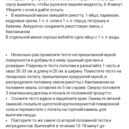
соусу выкипеть, чтобы ушла вся лишняя жидкость, 6-8 минут.
Уберите с огня и дайте остыть.
В маленькой миске смешайте рикотту, 1 яйцо, пармезан,
кедровые орехи, 1 ч. л. соли и 1 ч. л. перца, петрушку и
базилик. Аккуратно соедините рикоттовую смесь с
баклажаном.
В отдельной миске хорошо взбейте одно яйцо с 1 ч. л. воды.
Несколько раз промесите тесто на присыпанной мукой
поверхности и добавьте к нему сушеный орегано и
розмарин. Разрежьте тесто пополам и раскатайте 1 часть в
овал 30-35 см. в длину и 20 см. в ширину. Поместите тесто на
пекарскую лопату, присыпанную кукурузной мукой, и
распределите половину смеси рикотты с баклажаном на
половине овала, оставляя по 5 см с краев. Сверху положите
3 ломтика моцареллы и посыпьте половиной прошутто.
Сложите тесто вдвое и защипните края. Смажьте яичной
смазкой, посыпьте щепоткой крупнозернистой поваренной
соли и переместите с лопаты на горячий камень для
выпечки пиццы.
Повторите то же самое со второй половиной теста и
ингредиентов. Выпекайте в течение 15-18 минут до