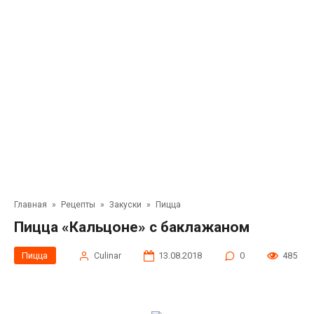
Главная
»
Рецепты
»
Закуски
»
Пицца
Пицца «Кальцоне» с баклажаном
Пицца
Сulinar
13.08.2018
0
485