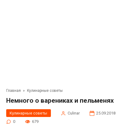
Главная
»
Кулинарные советы
Немного о варениках и пельменях
Кулинарные советы
Сulinar
25.09.2018
0
679