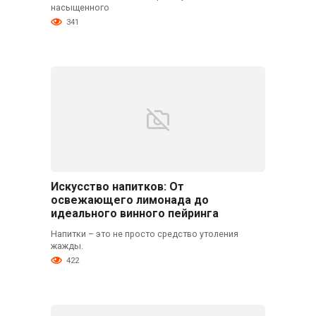
насыщенного
341
Искусство напитков: От
освежающего лимонада до
идеального винного пейринга
Напитки – это не просто средство утоления
жажды.
422