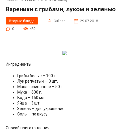
Главная
»
Рецепты
»
Вторые блюда
Вареники с грибами, луком и зеленью
Вторые блюда
Сulinar
29.07.2018
0
432
Ингредиенты
Грибы белые – 100 г.
Лук репчатый — 3 шт.
Масло сливочное – 50 г.
Мука – 600 г.
Вода – 150 мл.
Яйца – 3 шт.
Зелень – для украшения
Соль — по вкусу.
Способ приготовления