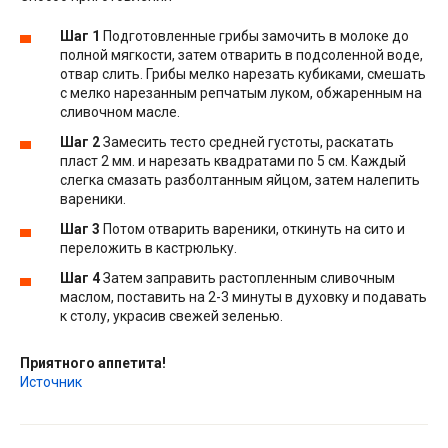
Шаг 1
Подготовленные грибы замочить в молоке до
полной мягкости, затем отварить в подсоленной воде,
отвар слить. Грибы мелко нарезать кубиками, смешать
с мелко нарезанным репчатым луком, обжаренным на
сливочном масле.
Шаг 2
Замесить тесто средней густоты, раскатать
пласт 2 мм. и нарезать квадратами по 5 см. Каждый
слегка смазать разболтанным яйцом, затем налепить
вареники.
Шаг 3
Потом отварить вареники, откинуть на сито и
переложить в кастрюльку.
Шаг 4
Затем заправить растопленным сливочным
маслом, поставить на 2-3 минуты в духовку и подавать
к столу, украсив свежей зеленью.
Приятного аппетита!
Источник