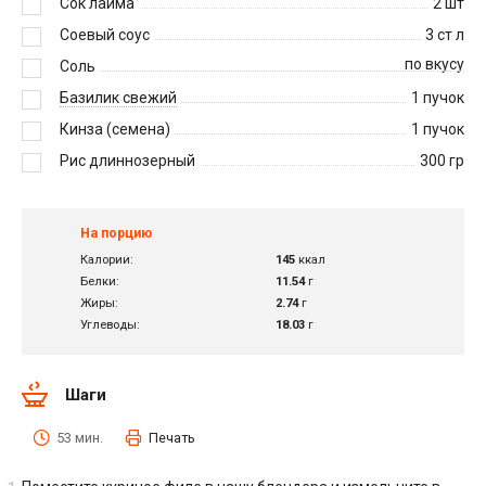
Сок лайма
2
шт
Соевый соус
3
ст л
по вкусу
Соль
Базилик свежий
1
пучок
Кинза (семена)
1
пучок
Рис длиннозерный
300
гр
На порцию
Калории:
145
ккал
Белки:
11.54
г
Жиры:
2.74
г
Углеводы:
18.03
г
Шаги
53 мин.
Печать