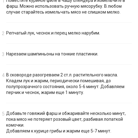
Поместите куриное филе в чашу блендера и измельчите в
фарш. Можно использовать ручную мясорубку. В любом
случае старайтесь измельчать мясо не слишком мелко.
Репчатый лук, чеснок и перец мелко нарубим.
Нарезаем шампиньоны на тонкие пластинки.
В сковороде разогреваем 2 ст.л. растительного масла.
Кладем лук и жарим, периодически помешивая, до
полупрозрачного состояния, около 5-6 минут. Добавляем
перчик и чеснок, жарим еще 1 минуту.
Добавьте говяжий фарш и обжаривайте несколько минут,
пока мясо не потеряет розовый цвет, разбивая лопаткой
комочки.
Добавляем к курице грибы и жарим еще 5-7 минут.