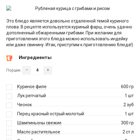
Это блюдо является довольно отдаленной темой куриного
плова. В рецепте используется куриный фарш, очень удачно
дополненный обжаренными грибами. При желании для
приготовления этого блюда можно использовать индейку
или даже свинину. Итак, приступим к приготовлению блюда!)
Ингредиенты
–
+
Порции:
Куриное филе
600
гр
Лук репчатый
1
шт
Чеснок
2
зуб
Перец красный острый молотый
1
шт
Шампиньоны свежие
300
гр
Масло растительное
2
ст л