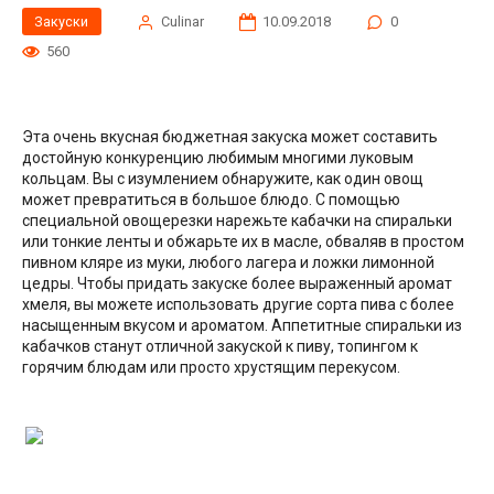
Закуски
Сulinar
10.09.2018
0
560
Эта очень вкусная бюджетная закуска может составить
достойную конкуренцию любимым многими луковым
кольцам. Вы с изумлением обнаружите, как один овощ
может превратиться в большое блюдо. С помощью
специальной овощерезки нарежьте кабачки на спиральки
или тонкие ленты и обжарьте их в масле, обваляв в простом
пивном кляре из муки, любого лагера и ложки лимонной
цедры. Чтобы придать закуске более выраженный аромат
хмеля, вы можете использовать другие сорта пива с более
насыщенным вкусом и ароматом. Аппетитные спиральки из
кабачков станут отличной закуской к пиву, топингом к
горячим блюдам или просто хрустящим перекусом.