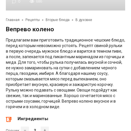
0
686
Главная
»
Рецепты
»
Вторые блюда
»
В духовке
Вепрево колено
Предлагаем вам приготовить традиционное чешские блюдо,
перед которым невозможно устоять. Рецепт свиной рульки
в первую очередь мужское блюдо и варится в темном пиве,
а после, запекается под пикантным маринадом из горчицы и
меда. Для того, чтобы рулька получилась вкусной и сочной,
ее нужно замариновать на сутки с добавлением черного
перца, гвоздики, имбиря. А благодаря нашему соусу,
которым смазывается мясо перед выпеканием, оно
приобретает вкусную, красивую и зажаристую корочку.
Рульку можно подавать с овощами. Овощи подойдут как
свежие, так и маринованные. Хорошо сочетается мясо с
острыми соусами, горчицей. Вепрево колено вкусное и в
горячем и в холодном виде.
Ингредиенты
–
+
Порции: