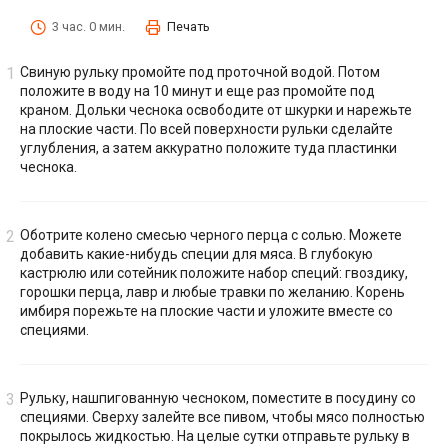
3 час. 0 мин.
Печать
Свиную рульку промойте под проточной водой. Потом
положите в воду на 10 минут и еще раз промойте под
краном. Дольки чеснока освободите от шкурки и нарежьте
на плоские части. По всей поверхности рульки сделайте
углубления, а затем аккуратно положите туда пластинки
чеснока.
Оботрите колено смесью черного перца с солью. Можете
добавить какие-нибудь специи для мяса. В глубокую
кастрюлю или сотейник положите набор специй: гвоздику,
горошки перца, лавр и любые травки по желанию. Корень
имбиря порежьте на плоские части и уложите вместе со
специями.
Рульку, нашпигованную чесноком, поместите в посудину со
специями. Сверху залейте все пивом, чтобы мясо полностью
покрылось жидкостью. На целые сутки отправьте рульку в