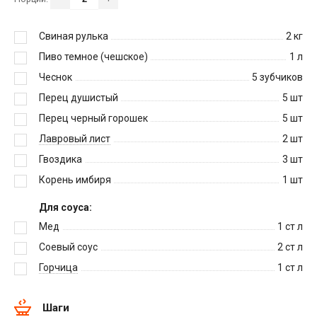
Свиная рулька
2
кг
Пиво темное (чешское)
1
л
Чеснок
5
зубчиков
Перец душистый
5
шт
Перец черный горошек
5
шт
Лавровый лист
2
шт
Гвоздика
3
шт
Корень имбиря
1
шт
Для соуса:
Мед
1
ст л
Соевый соус
2
ст л
Горчица
1
ст л
Шаги