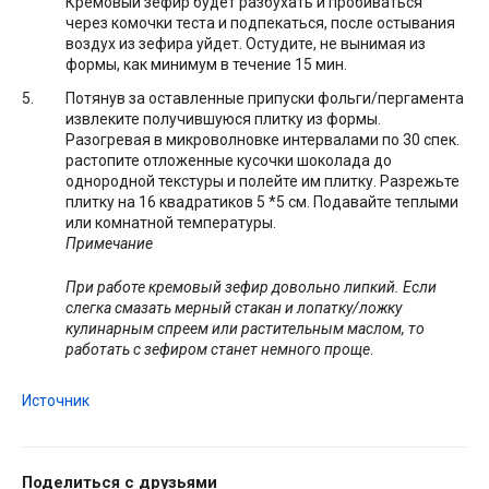
Кремовый зефир будет разбухать и пробиваться
через комочки теста и подпекаться, после остывания
воздух из зефира уйдет. Остудите, не вынимая из
формы, как минимум в течение 15 мин.
Потянув за оставленные припуски фольги/пергамента
извлеките получившуюся плитку из формы.
Разогревая в микроволновке интервалами по 30 спек.
растопите отложенные кусочки шоколада до
однородной текстуры и полейте им плитку. Разрежьте
плитку на 16 квадратиков 5 *5 см. Подавайте теплыми
или комнатной температуры.
Примечание
При работе кремовый зефир довольно липкий. Если
слегка смазать мерный стакан и лопатку/ложку
кулинарным спреем или растительным маслом, то
работать с зефиром станет немного проще
.
Источник
Поделиться с друзьями