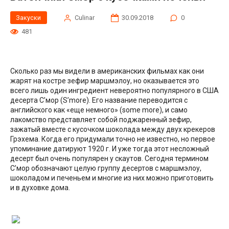
Закуски
Сulinar
30.09.2018
0
481
Сколько раз мы видели в американских фильмах как они
жарят на костре зефир маршмэлоу, но оказывается это
всего лишь один ингредиент невероятно популярного в США
десерта С’мор (S’more). Его название переводится с
английского как «еще немного» (some more), и само
лакомство представляет собой поджаренный зефир,
зажатый вместе с кусочком шоколада между двух крекеров
Грэхема. Когда его придумали точно не известно, но первое
упоминание датируют 1920 г. И уже тогда этот несложный
десерт был очень популярен у скаутов. Сегодня термином
С’мор обозначают целую группу десертов с маршмэлоу,
шоколадом и печеньем и многие из них можно приготовить
и в духовке дома.