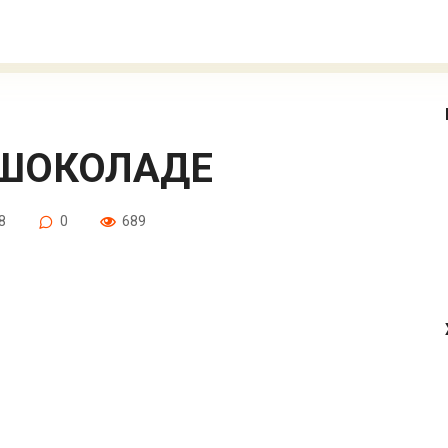
 ШОКОЛАДЕ
8
0
689