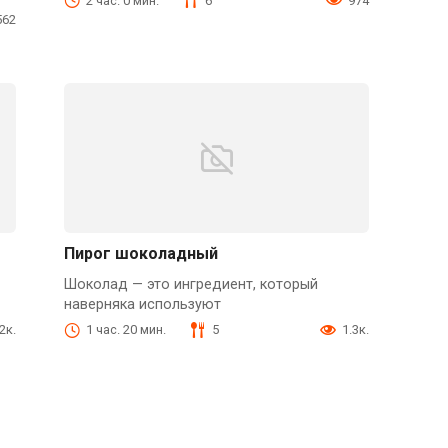
2 час. 0 мин.
6
974
562
Пирог шоколадный
Шоколад — это ингредиент, который
наверняка используют
.2к.
1 час. 20 мин.
5
1.3к.