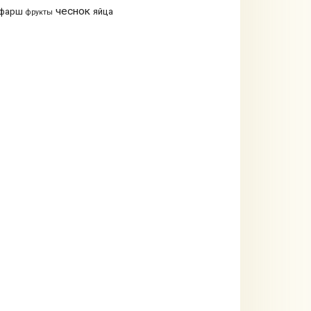
чеснок
фарш
яйца
фрукты