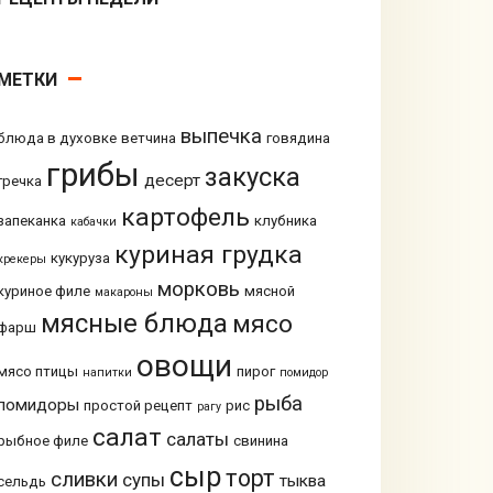
МЕТКИ
выпечка
блюда в духовке
ветчина
говядина
грибы
закуска
десерт
гречка
картофель
запеканка
клубника
кабачки
куриная грудка
кукуруза
крекеры
морковь
куриное филе
мясной
макароны
мясные блюда
мясо
фарш
овощи
мясо птицы
пирог
напитки
помидор
рыба
помидоры
простой рецепт
рис
рагу
салат
салаты
рыбное филе
свинина
сыр
торт
сливки
супы
тыква
сельдь