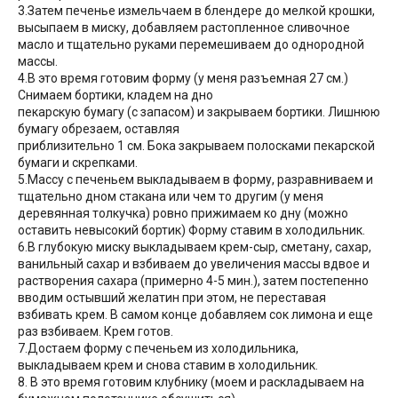
3.Затем печенье измельчаем в блендере до мелкой крошки,
высыпаем в миску, добавляем растопленное сливочное
масло и тщательно руками перемешиваем до однородной
массы.
4.В это время готовим форму (у меня разъемная 27 см.)
Снимаем бортики, кладем на дно
пекарскую бумагу (с запасом) и закрываем бортики. Лишнюю
бумагу обрезаем, оставляя
приблизительно 1 см. Бока закрываем полосками пекарской
бумаги и скрепками.
5.Массу с печеньем выкладываем в форму, разравниваем и
тщательно дном стакана или чем то другим (у меня
деревянная толкучка) ровно прижимаем ко дну (можно
оставить невысокий бортик) Форму ставим в холодильник.
6.В глубокую миску выкладываем крем-сыр, сметану, сахар,
ванильный сахар и взбиваем до увеличения массы вдвое и
растворения сахара (примерно 4-5 мин.), затем постепенно
вводим остывший желатин при этом, не переставая
взбивать крем. В самом конце добавляем сок лимона и еще
раз взбиваем. Крем готов.
7.Достаем форму с печеньем из холодильника,
выкладываем крем и снова ставим в холодильник.
8. В это время готовим клубнику (моем и раскладываем на