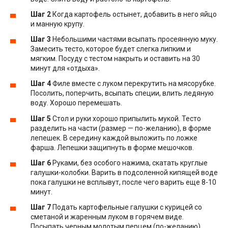
Шаг 2
Когда картофель остынет, добавить в него яйцо
и манную крупу.
Шаг 3
Небольшими частями всыпать просеянную муку.
Замесить тесто, которое будет слегка липким и
мягким. Посуду с тестом накрыть и оставить на 30
минут для «отдыха».
Шаг 4
Филе вместе с луком перекрутить на мясорубке.
Посолить, поперчить, всыпать специи, влить ледяную
воду. Хорошо перемешать.
Шаг 5
Стол и руки хорошо припылить мукой. Тесто
разделить на части (размер — по-желанию), в форме
лепешек. В середину каждой выложить по ложке
фарша. Лепешки защипнуть в форме мешочков.
Шаг 6
Руками, без особого нажима, скатать круглые
галушки-колобки. Варить в подсоленной кипящей воде
пока галушки не всплывут, после чего варить еще 8-10
минут.
Шаг 7
Подать картофельные галушки с курицей со
сметаной и жаренным луком в горячем виде.
Посыпать черным молотым перцем (по-желанию).