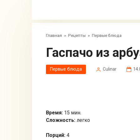
Главная
»
Рецепты
»
Первые блюда
Гаспачо из арб
Первые блюда
Сulinar
14.
Время:
15 мин.
Сложность:
легко
Порций:
4