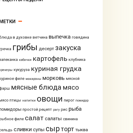
МЕТКИ
выпечка
блюда в духовке
ветчина
говядина
грибы
закуска
десерт
гречка
картофель
запеканка
клубника
кабачки
куриная грудка
кукуруза
крекеры
морковь
куриное филе
мясной
макароны
мясные блюда
мясо
фарш
овощи
мясо птицы
пирог
напитки
помидор
рыба
помидоры
простой рецепт
рис
рагу
салат
салаты
рыбное филе
свинина
сыр
торт
сливки
супы
тыква
сельдь