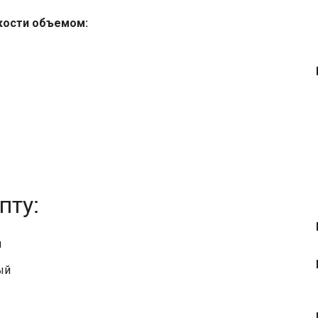
кости объемом:
пту:
и
ый