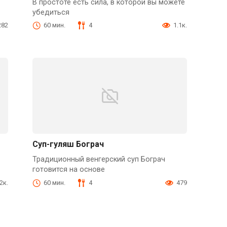
В простоте есть сила, в которой вы можете
убедиться
282
60 мин.
4
1.1к.
Суп-гуляш Бограч
Традиционный венгерский суп Бограч
готовится на основе
.2к.
60 мин.
4
479