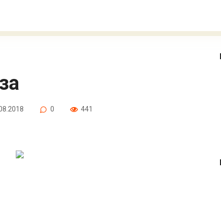
уза
08.2018
0
441