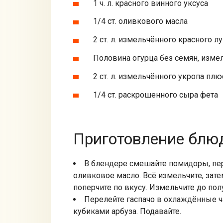
1 ч. л. красного винного уксуса
1/4 ст. оливкового масла
2 ст. л. измельчённого красного л
Половина огурца без семян, изме
2 ст. л. измельчённого укропа пл
1/4 ст. раскрошенного сыра фета
Приготовление блюд
В блендере смешайте помидоры, пере
оливковое масло. Всё измельчите, затем
поперчите по вкусу. Измельчите до по
Перелейте гаспачо в охлаждённые ч
кубиками арбуза. Подавайте.