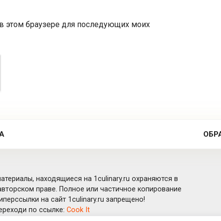
а в этом браузере для последующих моих
А
ОБР
атериалы, находящиеся на 1culinary.ru охраняются в
вторском праве. Полное или частичное копирование
перссылки на сайт 1culinary.ru запрещено!
ереходи по ссылке:
Cook It