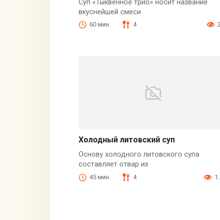
Суп «Тыквенное трио» носит название
вкуснейшей смеси
60 мин.
4
Холодный литовский суп
Основу холодного литовского супа
составляет отвар из
45 мин.
4
1