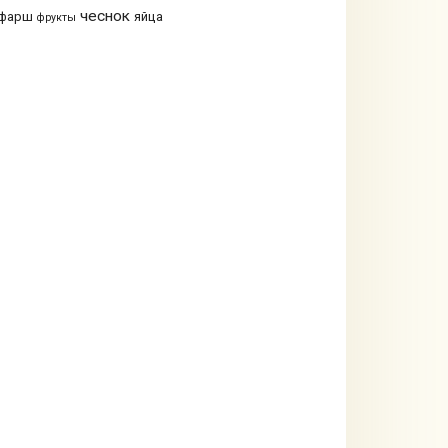
чеснок
фарш
яйца
фрукты