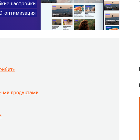
ейбит»
ными продуктами
й