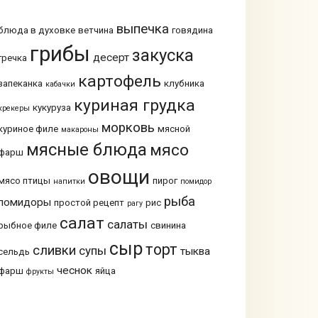
выпечка
блюда в духовке
ветчина
говядина
грибы
закуска
десерт
гречка
картофель
запеканка
клубника
кабачки
куриная грудка
кукуруза
крекеры
морковь
куриное филе
мясной
макароны
мясные блюда
мясо
фарш
овощи
мясо птицы
пирог
напитки
помидор
рыба
помидоры
простой рецепт
рис
рагу
салат
салаты
рыбное филе
свинина
сыр
торт
сливки
супы
тыква
сельдь
чеснок
фарш
яйца
фрукты