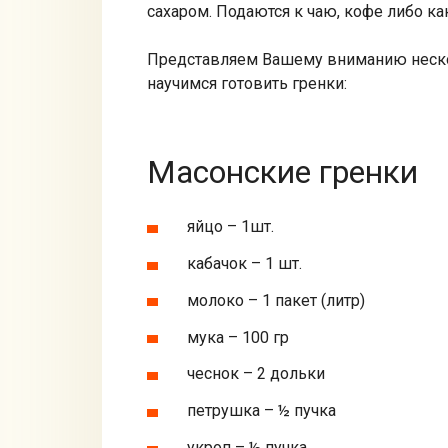
сахаром. Подаются к чаю, кофе либо к
Представляем Вашему вниманию неск
научимся готовить гренки:
Масонские гренки
яйцо – 1шт.
кабачок – 1 шт.
молоко – 1 пакет (литр)
мука – 100 гр
чеснок – 2 дольки
петрушка – ½ пучка
укроп – ½ пучка