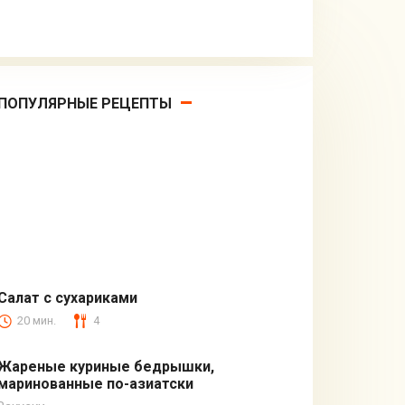
ПОПУЛЯРНЫЕ РЕЦЕПТЫ
Салат с сухариками
20 мин.
4
С овощами
Жареные куриные бедрышки,
маринованные по-азиатски