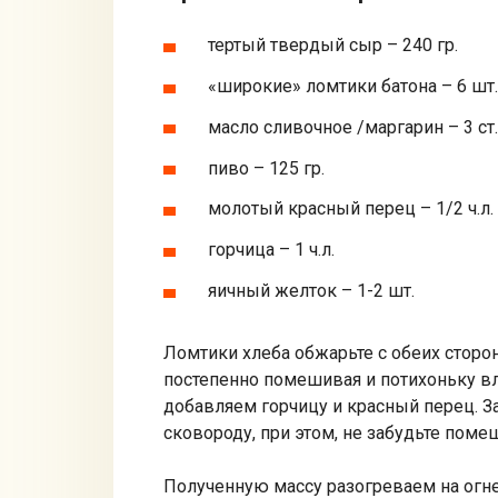
тертый твердый сыр – 240 гр.
«широкие» ломтики батона – 6 шт.
масло сливочное /маргарин – 3 ст.
пиво – 125 гр.
молотый красный перец – 1/2 ч.л.
горчица – 1 ч.л.
яичный желток – 1-2 шт.
Ломтики хлеба обжарьте с обеих сторон
постепенно помешивая и потихоньку в
добавляем горчицу и красный перец. З
сковороду, при этом, не забудьте поме
Полученную массу разогреваем на огне