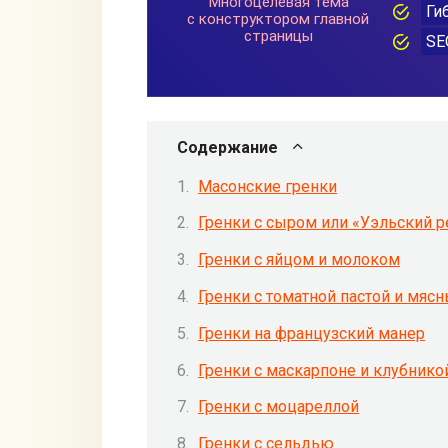
Содержание
Масонские гренки
Гренки с сыром или «Уэльский р
Гренки с яйцом и молоком
Гренки с томатной пастой и мяс
Гренки на французский манер
Гренки с маскарпоне и клубнико
Гренки с моцареллой
Гренки с сельдью