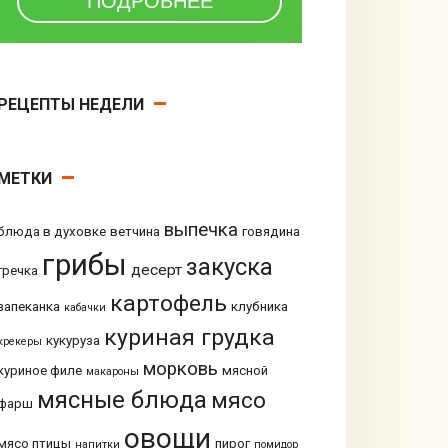
РЕЦЕПТЫ НЕДЕЛИ
МЕТКИ
выпечка
блюда в духовке
ветчина
говядина
грибы
закуска
десерт
гречка
картофель
запеканка
клубника
кабачки
куриная грудка
кукуруза
крекеры
морковь
куриное филе
мясной
макароны
мясные блюда
мясо
фарш
овощи
мясо птицы
пирог
напитки
помидор