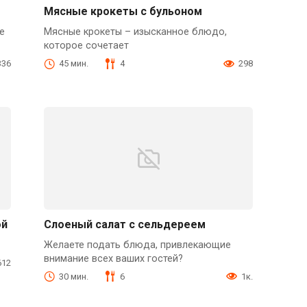
Мясные крокеты с бульоном
е
Мясные крокеты – изысканное блюдо,
которое сочетает
336
45 мин.
4
298
ой
Слоеный салат с сельдереем
Желаете подать блюда, привлекающие
внимание всех ваших гостей?
612
30 мин.
6
1к.