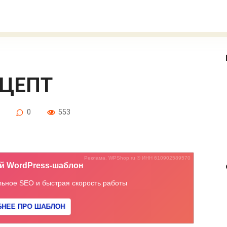
ЕЦЕПТ
0
553