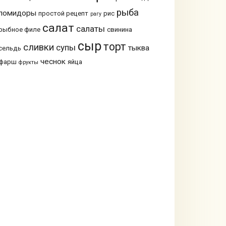
рыба
помидоры
простой рецепт
рис
рагу
салат
салаты
рыбное филе
свинина
сыр
торт
сливки
супы
тыква
сельдь
чеснок
фарш
яйца
фрукты