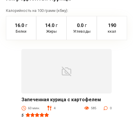
Калорийность на 100 грамм (кбжу):
16.0
г
14.0
г
0.0
г
190
Белки
Жиры
Углеводы
ккал
Запеченная курица с картофелем
Блюда из мяса птицы
60 мин.
4
585
0
5