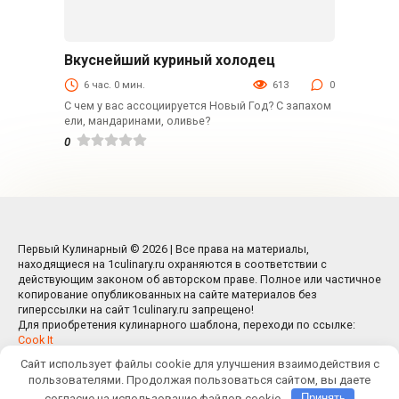
Вкуснейший куриный холодец
Вторые блюда
6 час. 0 мин.
613
0
С чем у вас ассоциируется Новый Год? С запахом
ели, мандаринами, оливье?
0
Первый Кулинарный © 2026 | Все права на материалы,
находящиеся на 1culinary.ru охраняются в соответствии с
действующим законом об авторском праве. Полное или частичное
копирование опубликованных на сайте материалов без
гиперссылки на сайт 1culinary.ru запрещено!
Для приобретения кулинарного шаблона, переходи по ссылке:
Cook It
Сайт использует файлы cookie для улучшения взаимодействия с
пользователями. Продолжая пользоваться сайтом, вы даете
согласие на использование файлов cookie.
Принять