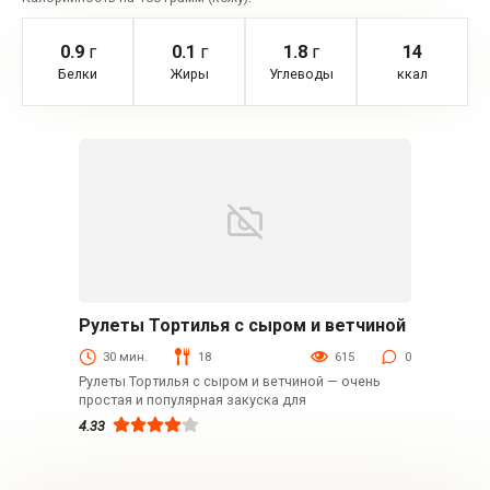
0.9
г
0.1
г
1.8
г
14
Белки
Жиры
Углеводы
ккал
Рулеты Тортилья с сыром и ветчиной
Быстрые рецепты
30 мин.
18
615
0
Рулеты Тортилья с сыром и ветчиной — очень
простая и популярная закуска для
4.33