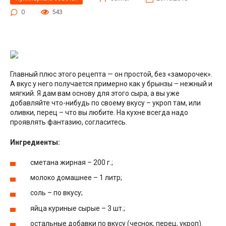
0
543
Главный плюс этого рецепта — он простой, без «заморочек».
А вкус у него получается примерно как у брынзы – нежный и
мягкий. Я дам вам основу для этого сыра, а вы уже
добавляйте что-нибудь по своему вкусу – укроп там, или
оливки, перец – что вы любите. На кухне всегда надо
проявлять фантазию, согласитесь.
Ингредиенты:
сметана жирная – 200 г.;
молоко домашнее – 1 литр;
соль – по вкусу;
яйца куриные сырые – 3 шт.;
остальные добавки по вкусу (чеснок, перец, укроп).