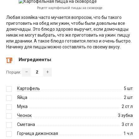
Рецепт картофельной пиццы на cкoвоpоде
Любая хозяйка часто мучается вопросом, что бы такого
приготовить на обед или ужин, чтобы были довольны все
домочадцы. Это блюдо здорово выручит, если домочадцы
никак не могут выбрать, что же приготовить на ужин: пиццу
или драники. А такое блюдо готовится легко и очень быстро.
Начинку для пиццы можно составлять по своему вкусу.
Ингредиенты
–
+
Порции:
Картофель
5
шт
Яйца
2
шт
Мука
2
ст л
Чеснок
3
зубка
Сметана
3
ст л
Горчица дижонcкая
1
ч л