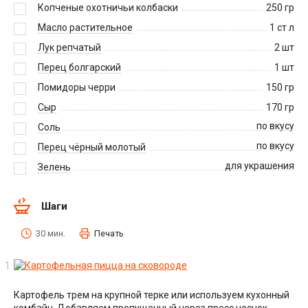
Копченые охотничьи колбаски
250
гр
Масло растительное
1
ст л
Лук репчатый
2
шт
Перец болгарский
1
шт
Помидоры черри
150
гр
Сыр
170
гр
по вкусу
Соль
по вкусу
Перец чёрный молотый
для украшения
Зелень
Шаги
30 мин.
Печать
Картофель трем на крупной терке или используем кухонный
комбайн. Добавляем пропущенный через пресс чеснок,