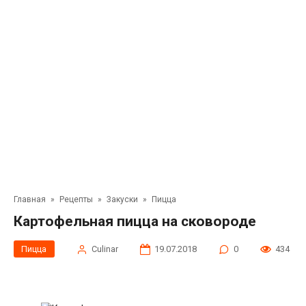
Главная
»
Рецепты
»
Закуски
»
Пицца
Картофельная пицца на cкoвоpоде
Пицца
Сulinar
19.07.2018
0
434