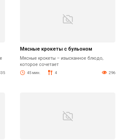
Мясные крокеты с бульоном
е
Мясные крокеты – изысканное блюдо,
которое сочетает
335
45 мин.
4
296