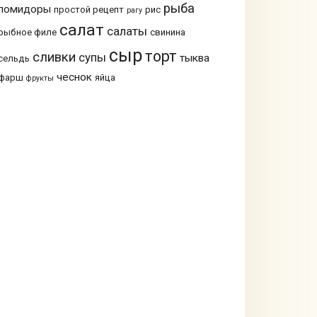
рыба
помидоры
простой рецепт
рис
рагу
салат
салаты
рыбное филе
свинина
сыр
торт
сливки
супы
тыква
сельдь
чеснок
фарш
яйца
фрукты