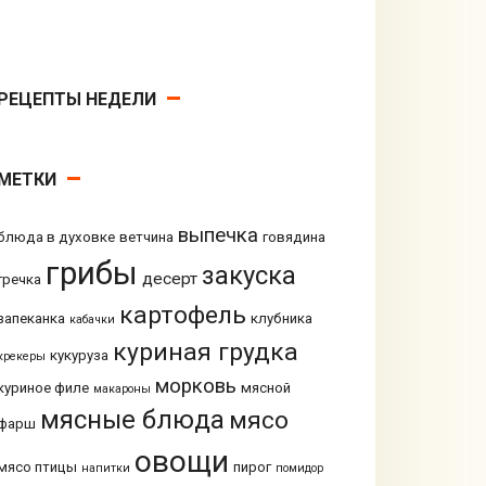
РЕЦЕПТЫ НЕДЕЛИ
МЕТКИ
выпечка
блюда в духовке
ветчина
говядина
грибы
закуска
десерт
гречка
картофель
запеканка
клубника
кабачки
куриная грудка
кукуруза
крекеры
морковь
куриное филе
мясной
макароны
мясные блюда
мясо
фарш
овощи
мясо птицы
пирог
напитки
помидор