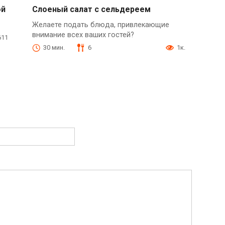
ой
Слоеный салат с сельдереем
Желаете подать блюда, привлекающие
внимание всех ваших гостей?
611
30 мин.
6
1к.