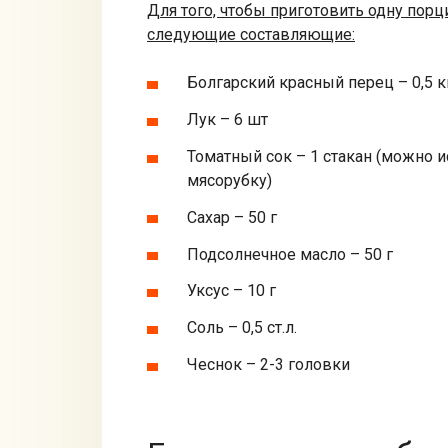
Для того, чтобы приготовить одну порц
следующие составляющие:
Болгарский красный перец – 0,5 к
Лук – 6 шт
Томатный сок – 1 стакан (можно
мясорубку)
Сахар – 50 г
Подсолнечное масло – 50 г
Уксус – 10 г
Соль – 0,5 ст.л.
Чеснок – 2-3 головки