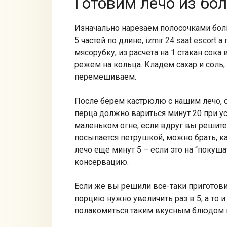
Готовим лечо из бо
Изначально нарезаем полосочками болг
5 частей по длине,
izmir 24 saat escort
а 
мясорубку, из расчета на 1 стакан сока
режем на кольца. Кладем сахар и соль, 
перемешиваем.
После берем кастрюлю с нашим лечо, с
перца должно вариться минут 20 при усл
маленьком огне, если вдруг вы решите 
посыпается петрушкой, можно брать, ка
лечо еще минут 5 – если это на “покушат
консервацию.
Если же вы решили все-таки приготов
порцию нужно увеличить раз в 5, а то 
полакомиться таким вкусным блюдом 