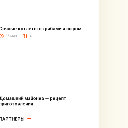
Сочные котлеты с грибами и сыром
25 мин.
4
Вторые блюда
Домашний майонез — рецепт
приготовления
Кулинарные советы
ПАРТНЕРЫ