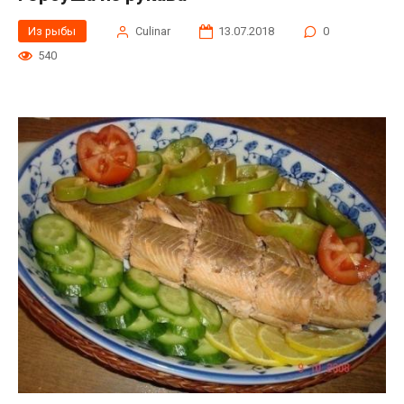
Из рыбы
Сulinar
13.07.2018
0
540