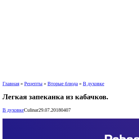
Главная
»
Рецепты
»
Вторые блюда
»
В духовке
Легкая запеканка из кабачков.
В духовке
Сulinar
29.07.2018
0
407