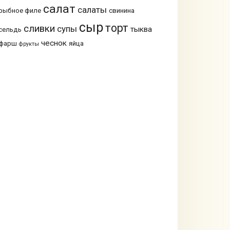
салат
салаты
рыбное филе
свинина
сыр
торт
сливки
супы
тыква
сельдь
чеснок
фарш
яйца
фрукты