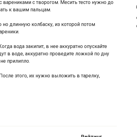
с варениками с творогом. Месить тесто нужно до
пать к вашим пальцам.
ю но длинную колбаску, из которой потом
ареники.
огда вода закипит, в нее аккуратно опускайте
ут в воде, аккуратно проведите ложкой по дну
 не прилипло.
После этого, их нужно выложить в тарелку,
Рейтинг