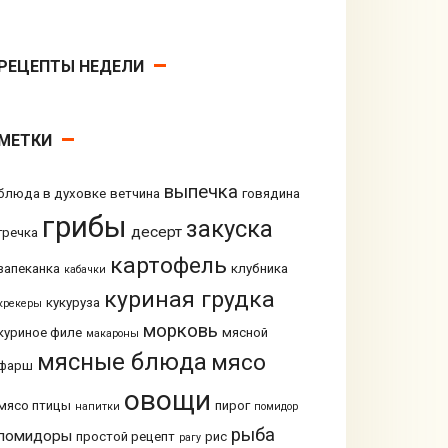
РЕЦЕПТЫ НЕДЕЛИ
МЕТКИ
выпечка
блюда в духовке
ветчина
говядина
грибы
закуска
десерт
гречка
картофель
запеканка
клубника
кабачки
куриная грудка
кукуруза
крекеры
морковь
куриное филе
мясной
макароны
мясные блюда
мясо
фарш
овощи
мясо птицы
пирог
напитки
помидор
рыба
помидоры
простой рецепт
рис
рагу