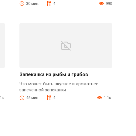
30 мин.
4
993
Запеканка из рыбы и грибов
Что может быть вкуснее и ароматнее
запеченной запеканки
1к.
45 мин.
4
1.1к.