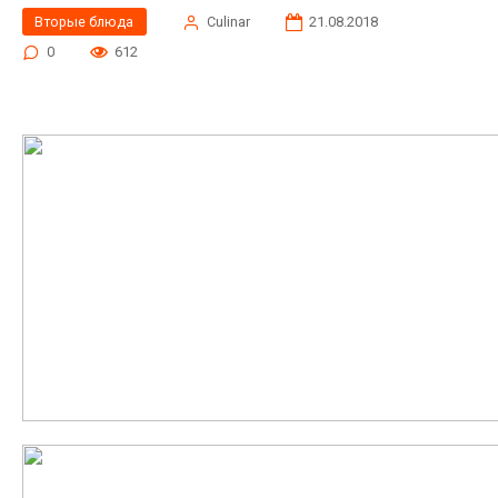
Вторые блюда
Сulinar
21.08.2018
0
612