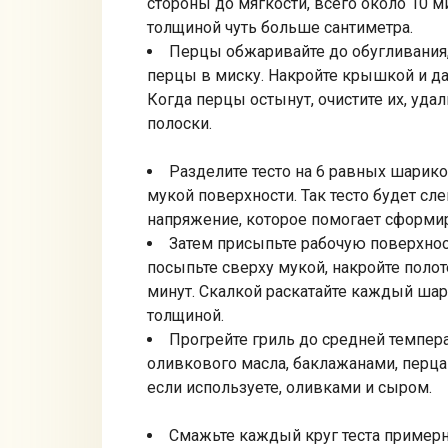
стороны до мягкости, всего около 10 
толщиной чуть больше сантиметра.
Перцы обжаривайте до обугливания,
перцы в миску. Накройте крышкой и дай
Когда перцы остынут, очистите их, уда
полоски.
Разделите тесто на 6 равных шарик
мукой поверхности. Так тесто будет сле
напряжение, которое помогает сформир
Затем присыпьте рабочую поверхнос
посыпьте сверху мукой, накройте полоте
минут. Скалкой раскатайте каждый шари
толщиной.
Прогрейте гриль до средней температ
оливкового масла, баклажанами, перцам
если используете, оливками и сыром.
Смажьте каждый круг теста примерно 