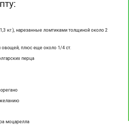
пту:
,3 кг.), нарезанные ломтиками толщиной около 2
овощей, плюс еще около 1/4 ст.
олгарских перца
 орегано
о желанию
ыра моцарелла