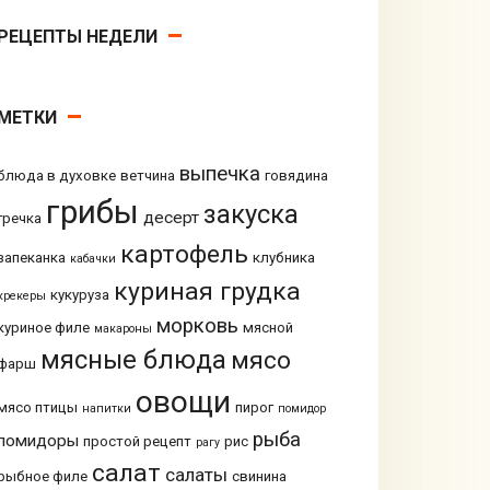
РЕЦЕПТЫ НЕДЕЛИ
МЕТКИ
выпечка
блюда в духовке
ветчина
говядина
грибы
закуска
десерт
гречка
картофель
запеканка
клубника
кабачки
куриная грудка
кукуруза
крекеры
морковь
куриное филе
мясной
макароны
мясные блюда
мясо
фарш
овощи
мясо птицы
пирог
напитки
помидор
рыба
помидоры
простой рецепт
рис
рагу
салат
салаты
рыбное филе
свинина