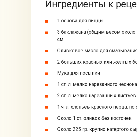
Ингредиенты к реце
1 основа для пиццы
3 баклажана (общим весом около 1
см.
Оливковое масло для смазывания 
2 больших красных или желтых б
Мука для посыпки
1 ст. л. мелко нарезанного чеснока
2 ст. л. мелко нарезанных листьев
1 ч. л. хлопьев красного перца, п
Около 1 ст. оливок без косточек
Около 225 гр. крупно натертого с