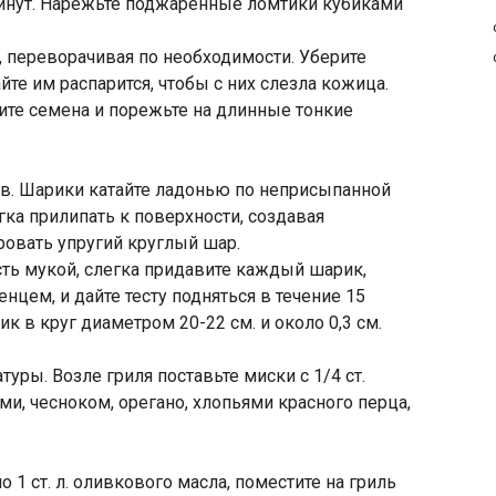
минут. Нарежьте поджаренные ломтики кубиками
 переворачивая по необходимости. Уберите
те им распарится, чтобы с них слезла кожица.
лите семена и порежьте на длинные тонкие
ов. Шарики катайте ладонью по неприсыпанной
гка прилипать к поверхности, создавая
овать упругий круглый шар.
ть мукой, слегка придавите каждый шарик,
нцем, и дайте тесту подняться в течение 15
к в круг диаметром 20-22 см. и около 0,3 см.
уры. Возле гриля поставьте миски с 1/4 ст.
и, чесноком, орегано, хлопьями красного перца,
1 ст. л. оливкового масла, поместите на гриль