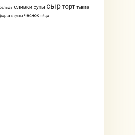
сыр
торт
сливки
супы
тыква
сельдь
чеснок
фарш
яйца
фрукты