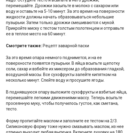
надо. Остудите тесто и всыпьте в него дрожжи,
перемешайте. Дрожжи засыпьте в молоко с сахаром или
воду и оставьте на 5-10 минут. За это время на поверхности
жидкости должны начать образовываться небольшие
пузырьки. Затем только дрожжи смешиваются с мукой.
Прикройте миску с тестом толстым полотенцем и отправьте
ее в теплое место на 60 минут.
Смотрите также:
Рецепт заварной пасхи
За это время опара немного поднимется, и на ее
поверхности появятся пузырьки. В яйца всыпьте щепотку
соли, сахар и взбейте их миксером до образования гладкой,
воздушной массы. Все сухофрукты залейте кипятком на
несколько минут. Слейте воду и просушите ягоды.
В поднявшуюся опару выложите сухофрукты и взбитые яйца,
перемешайте легкими движениями массу. Теперь всыпьте
просеянную муку, чтобы получилось густое, как сметана,
тесто.
Форму пропитайте маслом и заполните ее тестом на 2/3.
Силиконовую форму тоже нужно смазывать маслом, из нее
отлично выходит любая выпечка. Включите духовку на 180