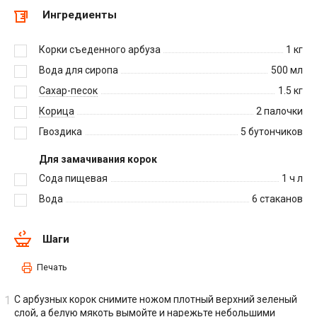
Ингредиенты
Корки съеденного арбуза
1
кг
Вода для сиропа
500
мл
Сахар-песок
1.5
кг
Корица
2
палочки
Гвоздика
5
бутончиков
Для замачивания корок
Сода пищевая
1
ч л
Вода
6
стаканов
Шаги
Печать
С арбузных корок снимите ножом плотный верхний зеленый
слой, а белую мякоть вымойте и нарежьте небольшими