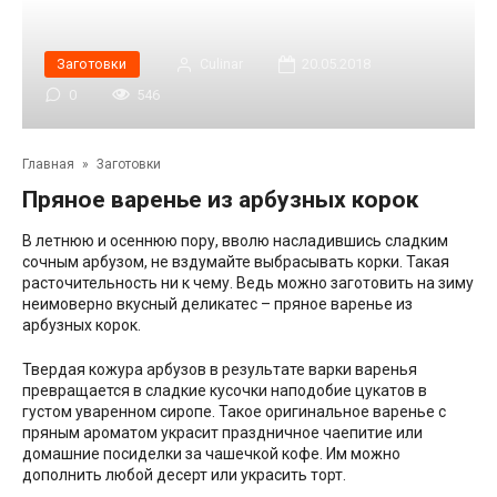
Заготовки
Сulinar
20.05.2018
0
546
Главная
»
Заготовки
Пряное варенье из арбузных корок
В летнюю и осеннюю пору, вволю насладившись сладким
сочным арбузом, не вздумайте выбрасывать корки. Такая
расточительность ни к чему. Ведь можно заготовить на зиму
неимоверно вкусный деликатес – пряное варенье из
арбузных корок.
Твердая кожура арбузов в результате варки варенья
превращается в сладкие кусочки наподобие цукатов в
густом уваренном сиропе. Такое оригинальное варенье с
пряным ароматом украсит праздничное чаепитие или
домашние посиделки за чашечкой кофе. Им можно
дополнить любой десерт или украсить торт.