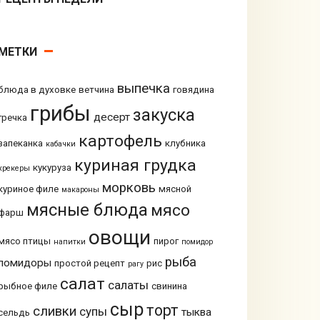
МЕТКИ
выпечка
блюда в духовке
ветчина
говядина
грибы
закуска
десерт
гречка
картофель
запеканка
клубника
кабачки
куриная грудка
кукуруза
крекеры
морковь
куриное филе
мясной
макароны
мясные блюда
мясо
фарш
овощи
мясо птицы
пирог
напитки
помидор
рыба
помидоры
простой рецепт
рис
рагу
салат
салаты
рыбное филе
свинина
сыр
торт
сливки
супы
тыква
сельдь