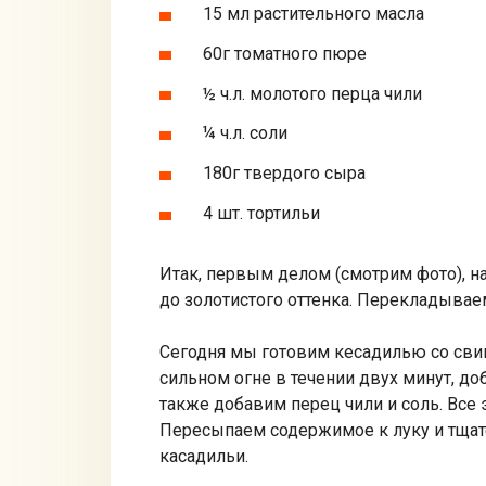
15 мл растительного масла
60г томатного пюре
½ ч.л. молотого перца чили
¼ ч.л. соли
180г твердого сыра
4 шт. тортильи
Итак, первым делом (смотрим фото), 
до золотистого оттенка. Перекладывае
Сегодня мы готовим кесадилью со сви
сильном огне в течении двух минут, д
также добавим перец чили и соль. Все
Пересыпаем содержимое к луку и тщат
касадильи.