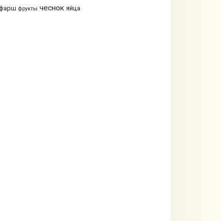
чеснок
фарш
яйца
фрукты