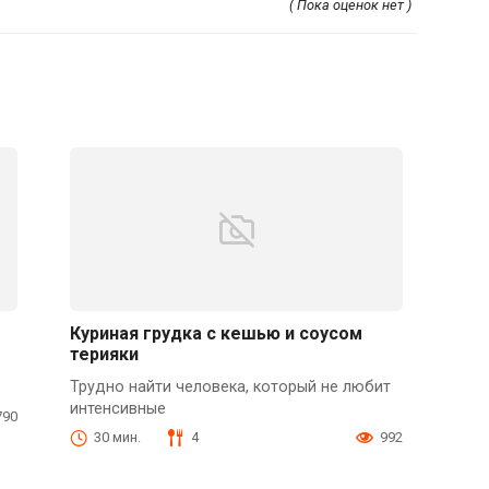
( Пока оценок нет )
Куриная грудка с кешью и соусом
терияки
Трудно найти человека, который не любит
интенсивные
790
30 мин.
4
992