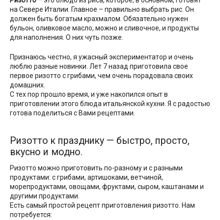
Ризотто
– это блюдо из риса, которое, в основном, готовят
на Севере Италии. Главное – правильно выбрать рис. Он
должен быть богатым крахмалом. Обязательно нужен
бульон, оливковое масло, можно и сливочное, и продукты
для наполнения. О них чуть позже.
Признаюсь честно, я ужасный экспериментатор и очень
люблю разные новинки. Лет 7 назад приготовила свое
первое ризотто с грибами, чем очень порадовала своих
домашних.
С тех пор прошло время, и уже накопился опыт в
приготовлении этого блюда итальянской кухни. Я с радостью
готова поделиться с Вами рецептами.
Ризотто к празднику — быстро, просто,
вкусно и модно.
Ризотто можно приготовить по-разному и с разными
продуктами: с грибами, артишоками, ветчиной,
морепродуктами, овощами, фруктами, сыром, каштанами и
другими продуктами.
Есть самый простой рецепт приготовления ризотто. Нам
потребуется: