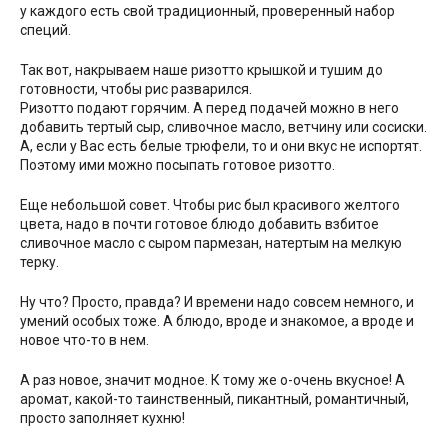
у каждого есть свой традиционный, проверенный набор
специй.
Так вот, накрываем наше ризотто крышкой и тушим до
готовности, чтобы рис разварился.
Ризотто подают горячим. А перед подачей можно в него
добавить тертый сыр, сливочное масло, ветчину или сосиски.
А, если у Вас есть белые трюфели, то и они вкус не испортят.
Поэтому ими можно посыпать готовое ризотто.
Еще небольшой совет. Чтобы рис был красивого желтого
цвета, надо в почти готовое блюдо добавить взбитое
сливочное масло с сыром пармезан, натертым на мелкую
терку.
Ну что? Просто, правда? И времени надо совсем немного, и
умений особых тоже. А блюдо, вроде и знакомое, а вроде и
новое что-то в нем.
А раз новое, значит модное. К тому же о-очень вкусное! А
аромат, какой-то таинственный, пикантный, романтичный,
просто заполняет кухню!