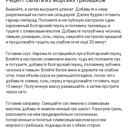
Рецепт салата из морских гребешков
Вымойте, а затем высушите шпинат. Добавьте к нему
разрезанный на палочки сельдерей. Далее будем готовить
гарнир-пиперад. Положите в неглубокую кастрюлю один
нарезанный болгарский перец и половину луковицы, и
тушите с оливковым маслом. Добавьте ползубчика чеснока,
тимьян, розмарин, соль, перец, накройте кастрюлю крышкой
и продолжайте тушить на слабом огне ещё 20 минут.
Готовим соус. Нарежьте оставшийся лук и болгарский перец.
Влейте в кастрюлю оливковое масло, туда же положите лук
и потушите, добавьте болгарский перец, половинку зубчика
чеснока и тимьян. Влейте белое вино и держите на слабом
огне, пока объём соуса не уменьшится вдвое, после чего
добавьте сливки, соль, перец и продолжайте готовить ещё
15 минут. Полученную массу размешайте, а затем протрите
через сито.
Готовим заправку. Смешайте сок лимона с оливковым
маслом, добавьте измельчённый лук-шалот. Разогрев гриль,
разложите на нём предварительно посоленные,
поперчённые и политые оливковым маслом кусочки
морского гребешка, поджарьте их с обеих сторон.