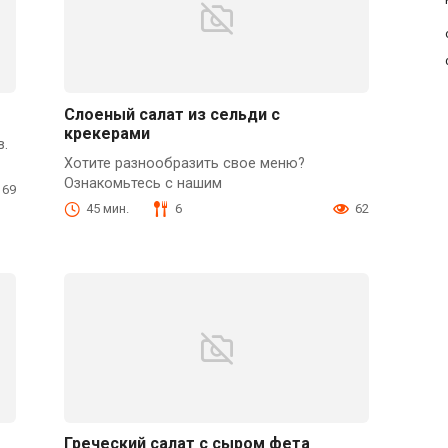
Слоеный салат из сельди с
крекерами
в.
Хотите разнообразить свое меню?
Ознакомьтесь с нашим
69
45 мин.
6
62
Греческий салат с сыром фета