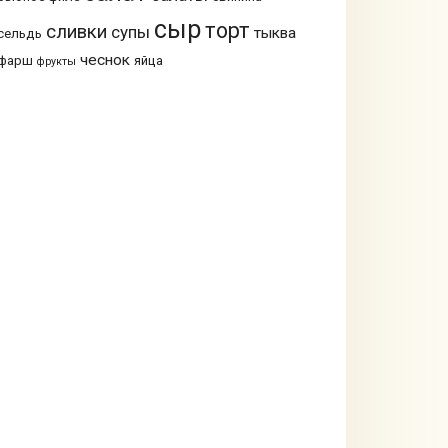
сыр
торт
сливки
супы
тыква
сельдь
чеснок
фарш
яйца
фрукты