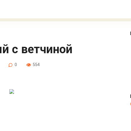
ый с ветчиной
0
554