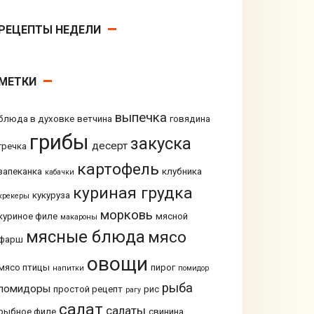
РЕЦЕПТЫ НЕДЕЛИ
МЕТКИ
выпечка
блюда в духовке
ветчина
говядина
грибы
закуска
десерт
гречка
картофель
запеканка
клубника
кабачки
куриная грудка
кукуруза
крекеры
морковь
куриное филе
мясной
макароны
мясные блюда
мясо
фарш
овощи
мясо птицы
пирог
напитки
помидор
рыба
помидоры
простой рецепт
рис
рагу
салат
салаты
рыбное филе
свинина