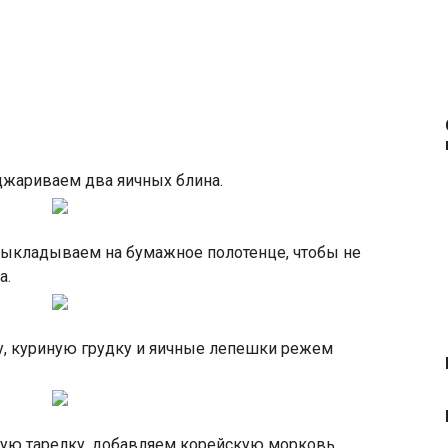
джариваем два яичных блина.
ыкладываем на бумажное полотенце, чтобы не
а.
у, куриную грудку и яичные лепешки режем
ую тарелку, добавляем корейскую морковь,