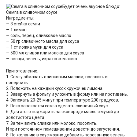
Будет очень вкусное блюдо:
Семга в сливочном соусе
Ингредиенты:
— 3 стейка семги
— 1 лимон
— соль, перец, оливковое масло
— 50 гр сливочного масла для соуса
— 1 ст ложка муки для соуса
— 500 мл сливок или молока для соуса
— овощи, зелень, икра по желанию
Приготовление:
1. Семгу обмазать оливковым маслом, посолить и
поперчить.
2. Положить на каждый кусок кружочек лимона.
3. Завернуть в фольгу и уложить в форму или на противень.
4. Запекать 20-25 минут при температуре 200 градусов.
5. Пока запекается семга сделать сливочный соус.
6. Для этого поджарить на сковороде масло с мукой до
золотистого цвета.
7. За тем влить сливки или молоко, посолить.
И при постоянном помешивании довести до загустения.
8. По желанию в соус можно добавить порезанную зелень