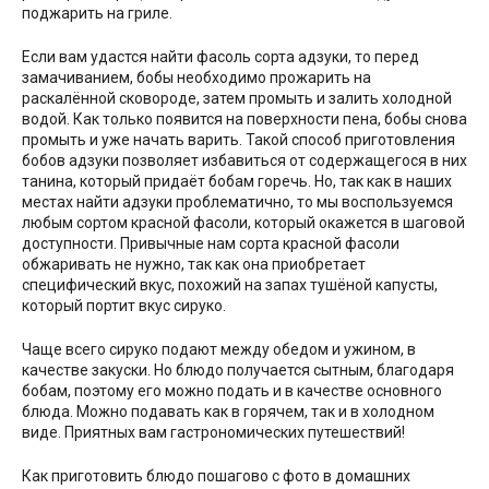
поджарить на гриле.
Если вам удастся найти фасоль сорта адзуки, то перед
замачиванием, бобы необходимо прожарить на
раскалённой сковороде, затем промыть и залить холодной
водой. Как только появится на поверхности пена, бобы снова
промыть и уже начать варить. Такой способ приготовления
бобов адзуки позволяет избавиться от содержащегося в них
танина, который придаёт бобам горечь. Но, так как в наших
местах найти адзуки проблематично, то мы воспользуемся
любым сортом красной фасоли, который окажется в шаговой
доступности. Привычные нам сорта красной фасоли
обжаривать не нужно, так как она приобретает
специфический вкус, похожий на запах тушёной капусты,
который портит вкус сируко.
Чаще всего сируко подают между обедом и ужином, в
качестве закуски. Но блюдо получается сытным, благодаря
бобам, поэтому его можно подать и в качестве основного
блюда. Можно подавать как в горячем, так и в холодном
виде. Приятных вам гастрономических путешествий!
Как приготовить блюдо пошагово с фото в домашних