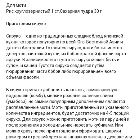
Для моти
Рис круглозернистый 1 ст.Сахарная пудра 30 г
Приготовим сируко
Сируко — одно из традиционных сладких блюд японской
кухни, которое популярно по всей Юго-Восточной Азии и
даже в Австралии. Готовится сируко, как и большинство
десертов азиатской кухни, из бобов красной фасоли сорта
адзуки. В зависимости от густоты сируко может быть и
супом, и кашей. Густота сируко создаётся путём
пюрирования части бобов либо пюрированием всего
объёма фасоли.
В сируко принято добавлять каштаны, ламинариевую
водоросль (комбу), мелкие розовые солёные сливы
(умэбоси), но самым популярным дополнением являются
расплавленные моти. Моти, приготовленный из указанного
количества ингредиентов, будет достаточно на 4-5 порций
сируко. Для сируко можно приготовить моти за пару дней и
после хранения в холодильнике нарезать кубиками. Или
можно сразу после приготовления сформовать шарики
размером с грецкий орех и на шпажках запечь в духовке или