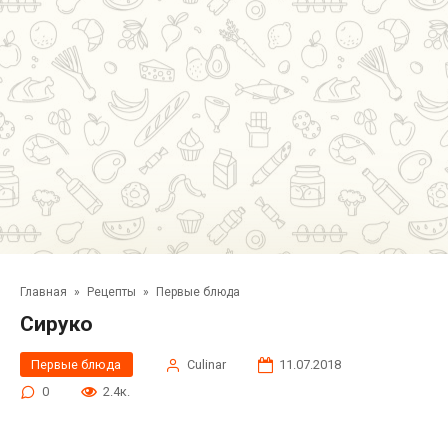
Главная
»
Рецепты
»
Первые блюда
Сируко
Первые блюда
Сulinar
11.07.2018
0
2.4к.