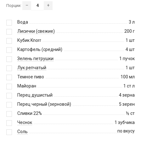
–
+
Порции:
Вода
3
л
Лисички (свежие)
200
г
Кубик Knorr
1
шт
Картофель (средний)
4
шт
Зелень петрушки
1
пучок
Лук репчатый
1
шт
Темное пиво
100
мл
Майоран
1
ст л
Перец душистый
4
зерна
Перец черный (зерновой)
5
зерен
Сливки 22%
½
ст
Чеснок
1
зубчика
по вкусу
Соль