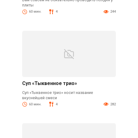
плиты
60 мин.
4
244
Суп «Тыквенное трио»
Суп «Тыквенное трио» носит название
вкуснейшей смеси
60 мин.
4
282