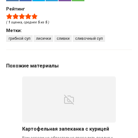
Рейтинг
(
1
оценка, среднее
5
из
5
)
Метки:
грибной суп
лисички
сливки
сливочный суп
Похожие материалы
Картофельная запеканка с курицей
Вам совсем не обязательно проводить полдня у