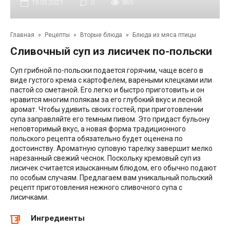
19.03.2021
0
865
Главная
»
Рецепты
»
Вторые блюда
»
Блюда из мяса птицы
Сливочный суп из лисичек по-польски
Суп грибной по-польски подается горячим, чаще всего в
виде густого крема с картофелем, вареными клецками или
пастой со сметаной. Его легко и быстро приготовить и он
нравится многим полякам за его глубокий вкус и лесной
аромат. Чтобы удивить своих гостей, при приготовлении
супа заправляйте его темным пивом. Это придаст бульону
неповторимый вкус, а новая форма традиционного
польского рецепта обязательно будет оценена по
достоинству. Ароматную суповую тарелку завершит мелко
нарезанный свежий чеснок. Поскольку кремовый суп из
лисичек считается изысканным блюдом, его обычно подают
по особым случаям. Предлагаем вам уникальный польский
рецепт приготовления нежного сливочного супа с
лисичками.
Ингредиенты