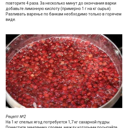
повторите 4 раза. За несколько минут до окончания варки
добавьте лимонную кислоту (примерно 1 г на кг сырья).
Разливать варенье по банкам необходимо только в горячем
виде.
Рецепт №2
На 1 кг спелых ягод потребуется 1,7 кг сахарной пудры.
Поместите землянику слоями, между которыми посыпайте