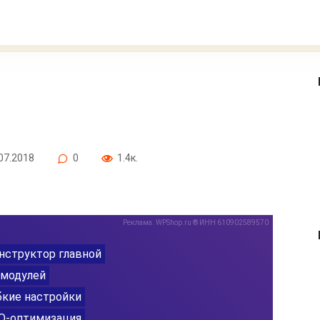
07.2018
0
1.4к.