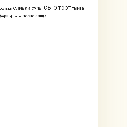
сыр
торт
сливки
супы
тыква
сельдь
чеснок
фарш
яйца
фрукты