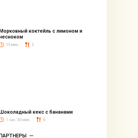
Морковный коктейль с лимоном и
чесноком
Безалкогольные
15 мин.
2
Шоколадный кекс с бананами
1 час. 30 мин.
6
Блюда из муки
ПАРТНЕРЫ