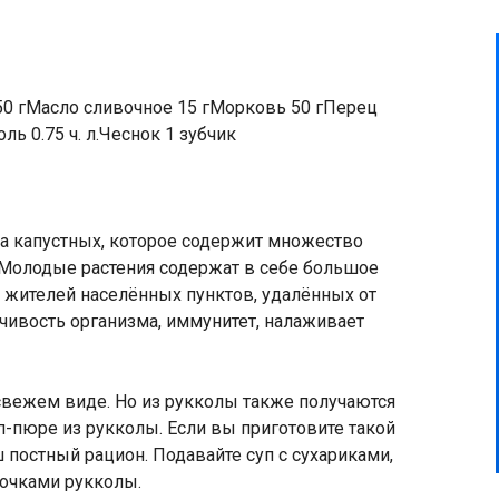
50 гМасло сливочное 15 гМорковь 50 гПерец
ь 0.75 ч. л.Чеснок 1 зубчик
а капустных, которое содержит множество
 Молодые растения содержат в себе большое
я жителей населённых пунктов, удалённых от
чивость организма, иммунитет, налаживает
свежем виде. Но из рукколы также получаются
п-пюре из рукколы. Если вы приготовите такой
ш постный рацион. Подавайте суп с сухариками,
точками рукколы.