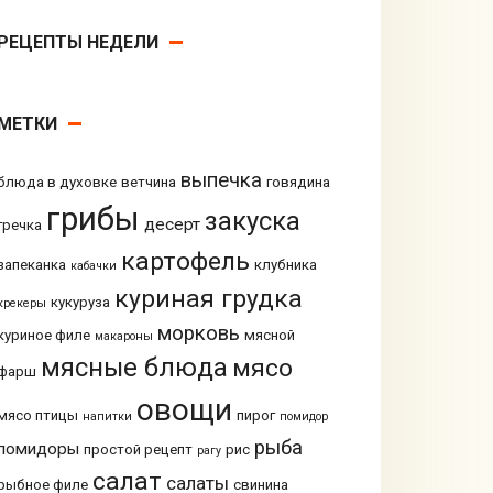
РЕЦЕПТЫ НЕДЕЛИ
МЕТКИ
выпечка
блюда в духовке
ветчина
говядина
грибы
закуска
десерт
гречка
картофель
запеканка
клубника
кабачки
куриная грудка
кукуруза
крекеры
морковь
куриное филе
мясной
макароны
мясные блюда
мясо
фарш
овощи
мясо птицы
пирог
напитки
помидор
рыба
помидоры
простой рецепт
рис
рагу
салат
салаты
рыбное филе
свинина