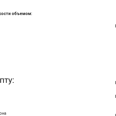
кости объемом:
пту:
ьона