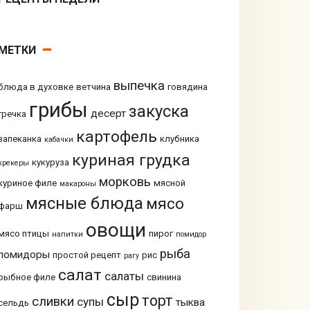
МЕТКИ
выпечка
блюда в духовке
ветчина
говядина
грибы
закуска
десерт
гречка
картофель
запеканка
клубника
кабачки
куриная грудка
кукуруза
крекеры
морковь
куриное филе
мясной
макароны
мясные блюда
мясо
фарш
овощи
мясо птицы
пирог
напитки
помидор
рыба
помидоры
простой рецепт
рис
рагу
салат
салаты
рыбное филе
свинина
сыр
торт
сливки
супы
тыква
сельдь