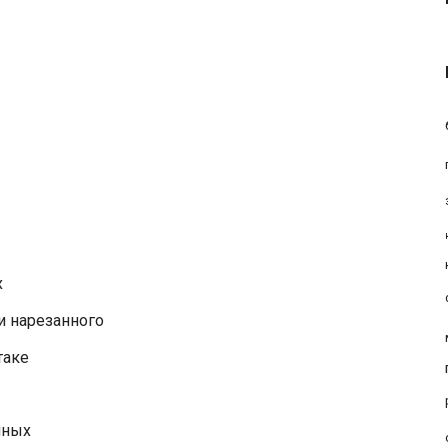
х
и нарезанного
таке
нных