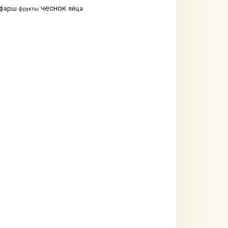
чеснок
фарш
яйца
фрукты