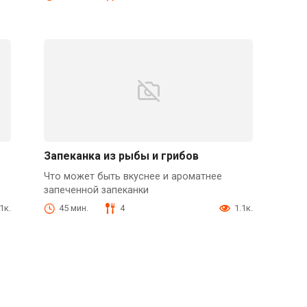
Запеканка из рыбы и грибов
Что может быть вкуснее и ароматнее
запеченной запеканки
1к.
45 мин.
4
1.1к.