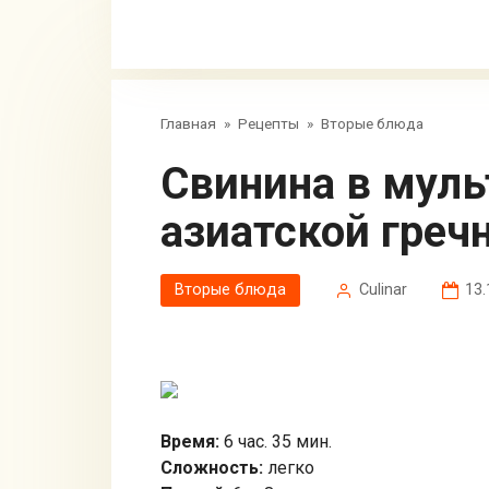
Главная
»
Рецепты
»
Вторые блюда
Свинина в мультиварке с
азиатской греч
Вторые блюда
Сulinar
13.
Время:
6 час. 35 мин.
Сложность:
легко