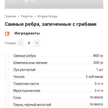
0
440
Главная
»
Рецепты
»
Вторые блюда
Свиные ребра, запеченные с грибами
Ингредиенты
–
+
Порции:
Свиные ребра
800
гр
Шампиньоны свежие
200
гр
Лук репчатый
1
шт
Чеснок
5
зубчиков
Томатная паста
3
ст л
Мука пшеничная
3
ст л
по вкусу
Соль
по вкусу
Перец чёрный молотый