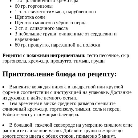
120 гр. сливочного крем-сыра
60 гр. горгонзолы
1 ч. л. свежего тимьяна, нарубленного
Щепотка соли
Щепотка молотого чёрного перца
2 ст. л. сливочного масла
3 небольшие груши, очищенные от сердцевин и
нарезанные
60 гр. прошутто, нарезанной на полоски
Рецепты с похожими ингредиентами:
тесто песочное, сыр
горгонзола, крем-сыр, прошутто, тимьян, груши
Приготовление блюда по рецепту:
Выпеките корж для пирога в квадратной или круглой
форме в соответствии с инструкцией на упаковке. Достаньте
из духовки и дайте немного остыть.
Тем временем в миске среднего размера смешайте
сливочный крем-сыр, горгонзолу, тимьян, соль и перец.
Взбейте массу с помощью блендера.
В большой, тяжелой сковороде на умеренно сильном огне
растопите сливочное масло. Добавьте груши и жарьте до
золотистого цвета с обеих сторон, примерно 5 минут.