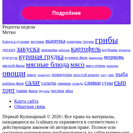
Рецепты недели
Метки
грибы
выпечка
блюда в духовке
ветчина
говядина
гречка
закуска
картофель
десерт
запеканка
клубника
кабачки
крекеры
куриная грудка
морковь
кукуруза
куриное филе
макароны
мясные блюда
мясо
мясной фарш
мясо птицы
напитки
овощи
рыба
помидоры
пирог
простой рецепт
рис
помидор
рагу
сыр
салат
сливки
салаты
супы
рыбное филе
свинина
сельдь
торт
тыква
чеснок
фарш
яйца
фрукты
Карта сайта
Обратная связь
Первый Кулинарный © 2026 | Все права на материалы,
находящиеся на 1culinary.ru охраняются в соответствии с
действующим законом об авторском праве. Полное или
частичное копирование опубликованных на сайте материалов