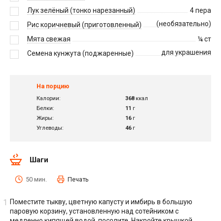
Лук зелёный (тонко нарезанный)
4
пера
(необязательно)
Рис коричневый (приготовленный)
Мята свежая
¼
ст
для украшения
Семена кунжута (поджаренные)
На порцию
Калории:
368
ккал
Белки:
11
г
Жиры:
16
г
Углеводы:
46
г
Шаги
50 мин.
Печать
Поместите тыкву, цветную капусту и имбирь в большую
паровую корзину, установленную над сотейником с
медленно кипящей водой, посолите. Накройте крышкой.