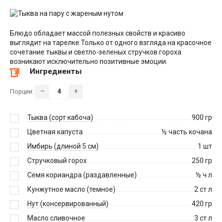
Блюдо обладает массой полезных свойств и красиво
выглядит на тарелке.Только от одного взгляда на красочное
сочетание тыквы и светло-зеленых стручков гороха
возникают исключительно позитивные эмоции.
Ингредиенты
–
+
Порции:
Тыква (сорт кабоча)
900
гр
Цветная капуста
½
часть кочана
Имбирь (длиной 5 см)
1
шт
Стручковый горох
250
гр
Семя кориандра (раздавленные)
½
ч л
Кунжутное масло (темное)
2
ст л
Нут (консервированный)
420
гр
Масло сливочное
3
ст л