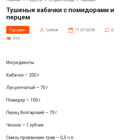
Главная
»
Рецепты
»
Вторые блюда
»
Гарниры
Тушеные кабачки с помидорами и
перцем
Гарниры
Сulinar
11.07.2018
0
515
Ингредиенты
Кабачок — 200 г
Лук репчатый — 70 г
Помидор — 100 г
Перец болгарский — 70 г
Чеснок — 1 зубчик
Смесь прованских трав — 0,5 ч.л.