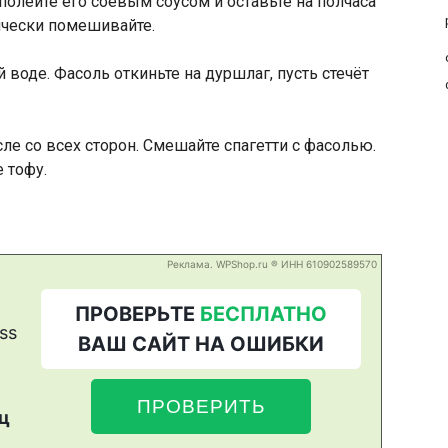
олейте его соевым соусом и оставьте на полчаса
дически помешивайте.
 воде. Фасоль откиньте на дуршлаг, пусть стечёт
ле со всех сторон. Смешайте спагетти с фасолью.
 тофу.