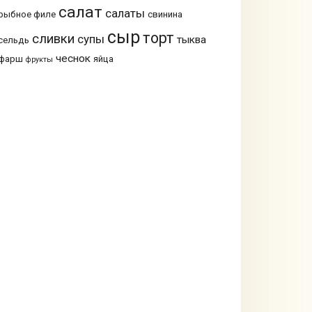
салат
салаты
рыбное филе
свинина
сыр
торт
сливки
супы
тыква
сельдь
чеснок
фарш
яйца
фрукты