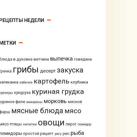
РЕЦЕПТЫ НЕДЕЛИ
МЕТКИ
выпечка
блюда в духовке
ветчина
говядина
грибы
закуска
десерт
гречка
картофель
запеканка
клубника
кабачки
куриная грудка
кукуруза
крекеры
морковь
куриное филе
мясной
макароны
мясные блюда
мясо
фарш
овощи
мясо птицы
пирог
напитки
помидор
рыба
помидоры
простой рецепт
рис
рагу