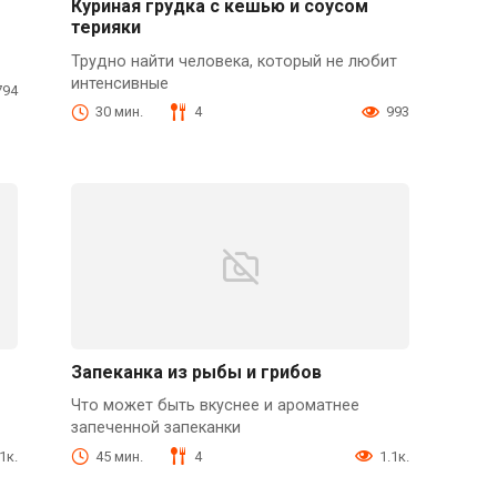
Куриная грудка с кешью и соусом
терияки
Трудно найти человека, который не любит
интенсивные
794
30 мин.
4
993
Запеканка из рыбы и грибов
Что может быть вкуснее и ароматнее
запеченной запеканки
1к.
45 мин.
4
1.1к.