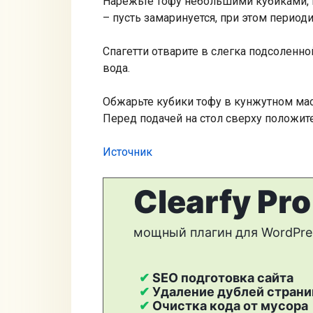
Нарежьте тофу небольшими кубиками, п
– пусть замаринуется, при этом перио
Спагетти отварите в слегка подсоленной
вода.
Обжарьте кубики тофу в кунжутном мас
Перед подачей на стол сверху положите
Источник