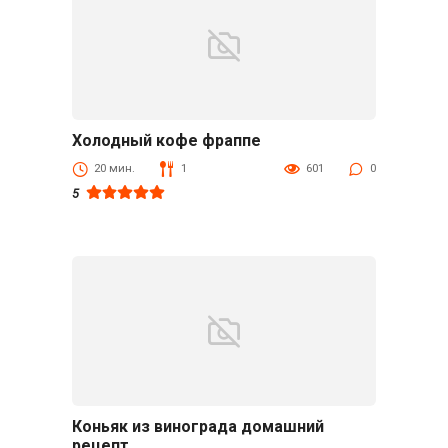
Холодный кофе фраппе
Безалкогольные
20 мин.
1
601
0
5
Коньяк из винограда домашний
Напитки
рецепт