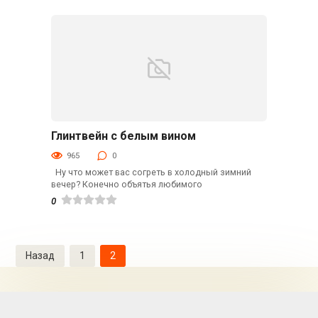
Глинтвейн с белым вином
Напитки
965
0
Ну что может вас согреть в холодный зимний
вечер? Конечно объятья любимого
0
Навигация
Назад
1
2
по
записям