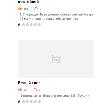
коктейлей
488
0
1. С корицей Ингредиенты: обезжиренный йогурт
125 мл Молоко коровье, обезжиренное
0
Белый глег
Напитки
2к.
0
Ингредиенты Белое сухое вино 1,5 л Груши «
0