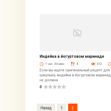
Индейка в йогуртовом маринаде
Блюда из мяса птицы
1 час. 30 мин.
4
512
Если вы ищете оригинальный рецепт для
шашлыка, индейка в йогуртовом маринад
не должна
0
Навигация
Назад
1
2