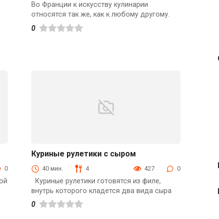
Во Франции к искусству кулинарии
относятся так же, как к любому другому.
0
Куриные рулетики с сыром
Блюда из мяса птицы
0
40 мин.
4
427
0
ой
Куриные рулетики готовятся из филе,
внутрь которого кладется два вида сыра
0