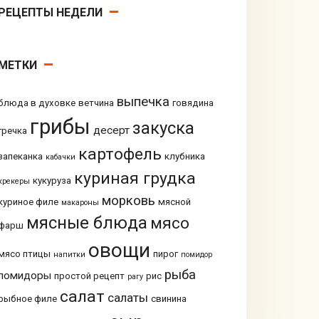
РЕЦЕПТЫ НЕДЕЛИ
МЕТКИ
выпечка
блюда в духовке
ветчина
говядина
грибы
закуска
десерт
гречка
картофель
запеканка
клубника
кабачки
куриная грудка
кукуруза
крекеры
морковь
куриное филе
мясной
макароны
мясные блюда
мясо
фарш
овощи
мясо птицы
пирог
напитки
помидор
рыба
помидоры
простой рецепт
рис
рагу
салат
салаты
рыбное филе
свинина