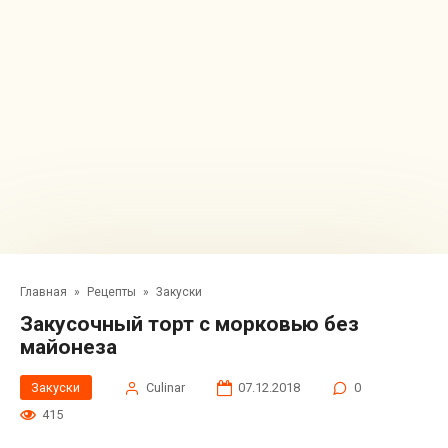
Главная
»
Рецепты
»
Закуски
Закусочный торт с морковью без
майонеза
Закуски
Сulinar
07.12.2018
0
415