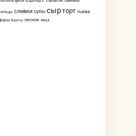
рыбное филе
свинина
сыр
торт
сливки
супы
тыква
сельдь
чеснок
фарш
яйца
фрукты