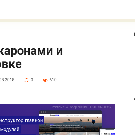
овке
08.2018
0
610