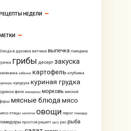
РЕЦЕПТЫ НЕДЕЛИ
МЕТКИ
выпечка
блюда в духовке
ветчина
говядина
грибы
закуска
десерт
гречка
картофель
запеканка
клубника
кабачки
куриная грудка
кукуруза
крекеры
морковь
куриное филе
мясной
макароны
мясные блюда
мясо
фарш
овощи
мясо птицы
пирог
напитки
помидор
рыба
помидоры
простой рецепт
рис
рагу
салат
салаты