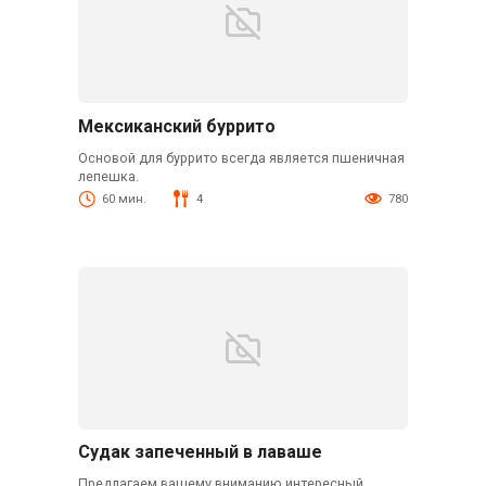
Мексиканский буррито
Основой для буррито всегда является пшеничная
лепешка.
60 мин.
4
780
Судак запеченный в лаваше
Предлагаем вашему вниманию интересный