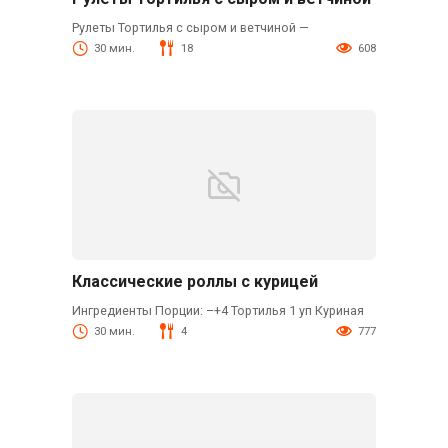
Рулеты Тортилья с сыром и ветчиной —
30 мин.
18
608
Классические роллы с курицей
Ингредиенты Порции: –+4 Тортилья 1 уп Куриная
30 мин.
4
777